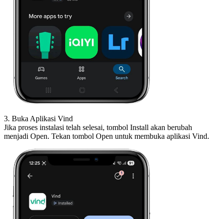
3. Buka Aplikasi Vind
Jika proses instalasi telah selesai, tombol Install akan berubah
menjadi Open. Tekan tombol Open untuk membuka aplikasi Vind.