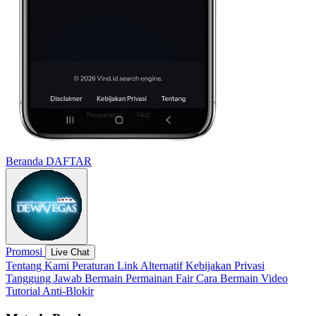
Beranda
DAFTAR
Promosi
Live Chat
Tentang Kami
Peraturan
Link Alternatif
Kebijakan Privasi
Tanggung Jawab Bermain
Permainan Fair
Cara Bermain
Video
Tutorial
Anti-Blokir