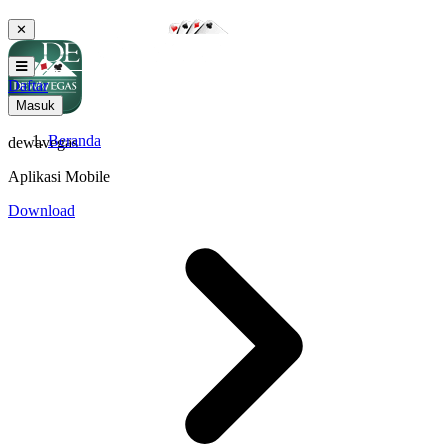
✕
Daftar
Masuk
Beranda
dewavegas
Aplikasi Mobile
Download