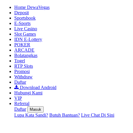
Home DewaVegas
Deposit
Sportsbook
E-Sports
Live Casino
Slot Games
IDN E-Lottery
POKER
ARCADE
Bolatangkas
Togel
RTP Slots
Promosi
Withdraw
Daftar
Download Android
Hubungi Kami
VIP
Referral
Daftar
Masuk
Lupa Kata Sandi?
Butuh Bantuan?
Live Chat Di Sini