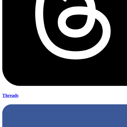
Threads