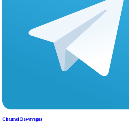
Channel Dewavegas