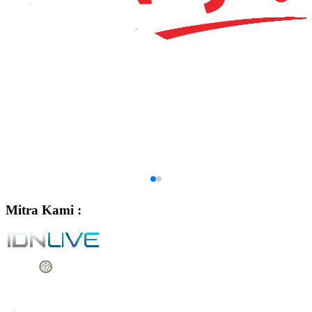
Mitra Kami :