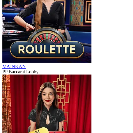
MAINKAN
PP Baccarat Lobby