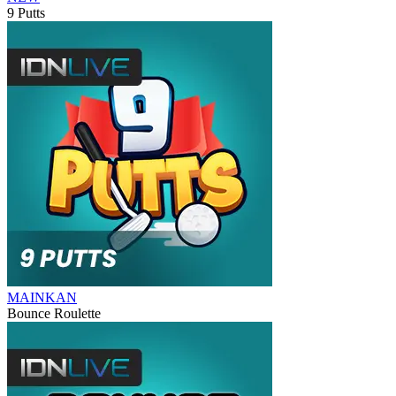
9 Putts
MAINKAN
Bounce Roulette