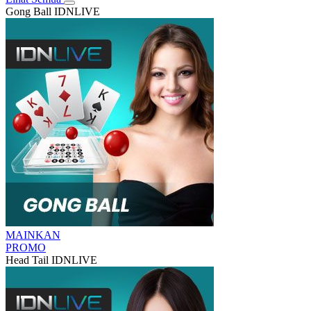
Gong Ball IDNLIVE
MAINKAN
PROMO
Head Tail IDNLIVE