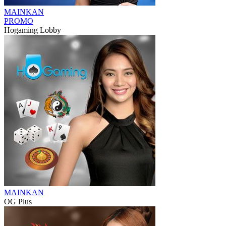
MAINKAN
PROMO
Hogaming Lobby
MAINKAN
OG Plus