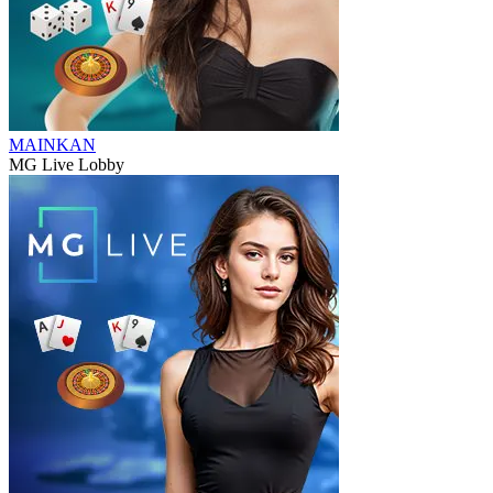
MAINKAN
MG Live Lobby