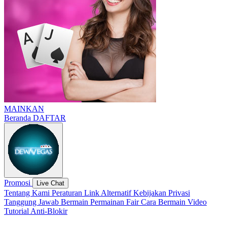
MAINKAN
Beranda
DAFTAR
Promosi
Live Chat
Tentang Kami
Peraturan
Link Alternatif
Kebijakan Privasi
Tanggung Jawab Bermain
Permainan Fair
Cara Bermain
Video
Tutorial
Anti-Blokir