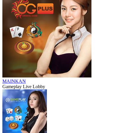
MAINKAN
Gameplay Live Lobby