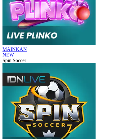
MAINKAN
NEW
Spin Soccer