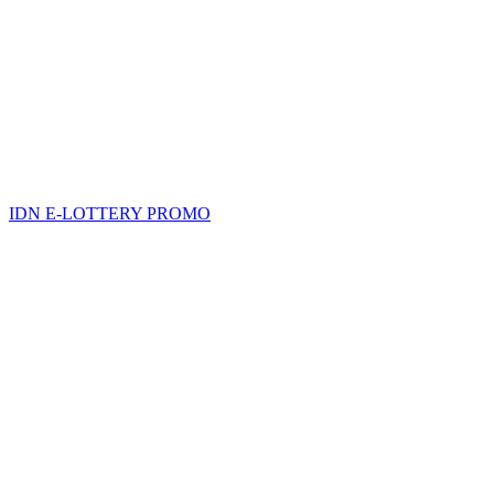
IDN E-LOTTERY
PROMO