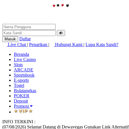
Daftar
Masuk
Live Chat
|
Penarikan
|
Hubungi Kami
|
Lupa Kata Sandi?
Beranda
Live Casino
Slots
ARCADE
Sportsbook
E-sports
Togel
Bolatangkas
POKER
Deposit
Promosi
INFO TERKINI :
(07/08/2026)
Selamat Datang di Dewavegas Gunakan Link Alternatif 