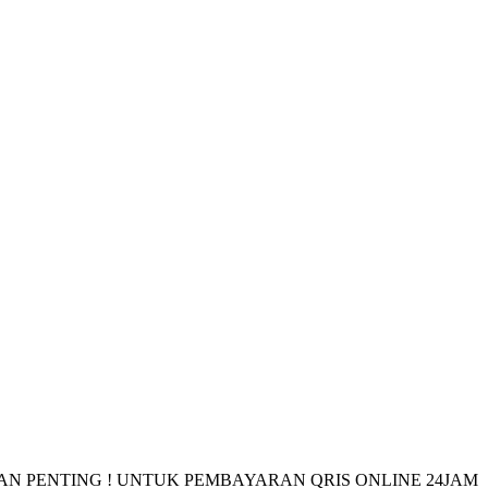
N PENTING ! UNTUK PEMBAYARAN QRIS ONLINE 24JAM