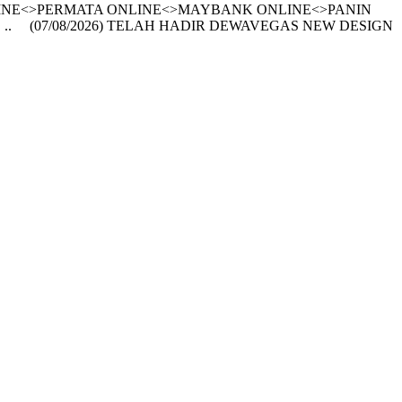
LINE<>PERMATA ONLINE<>MAYBANK ONLINE<>PANIN
E ..
(07/08/2026)
TELAH HADIR DEWAVEGAS NEW DESIGN